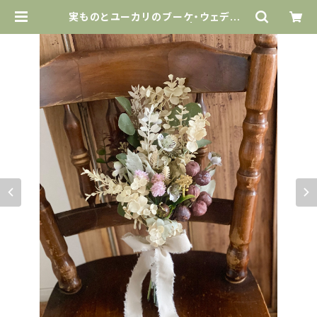
実ものとユーカリのブーケ・ウェディン
グブーケ・結婚式・前撮り | L at Find