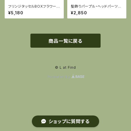
フリンジタッセルBOXフラワー＜
髪飾りパープル・ヘッドパーツ＜
Eグリーンオレンジ＞ プリザー
和装、洋装、ドレス、卒業式、結婚
¥5,180
¥2,850
ブドフラワー・母の日・プレゼン
式、など＞
ト
商品一覧に戻る
© L at Find
Powered by
ショップに質問する