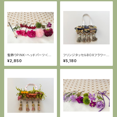
髪飾りPINK・ヘッドパーツ＜和
フリンジタッセルBOXフラワー＜
装、洋装、ドレス、卒業式、結婚
Bブルー＞ プリザーブドフラワ
¥2,850
¥5,180
式、など＞
ー・母の日・プレゼント