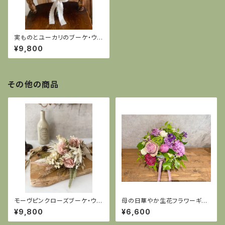
実ものとユーカリのブーケ・ウェ
ディングブーケ・結婚式・前撮り
¥9,800
その他の商品
モーヴピンクローズブーケ・ウェ
母の日華やか生花フラワーギフ
ディングブーケ・結婚式・前撮り
ト＜Mサイズ 約25cm×約27c
¥9,800
¥6,600
m＞5/5まで